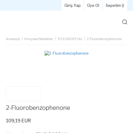
Giriş Yap
Üye Ol
Sepetim (
)
Anasayfa
Kimyasal Maddeler
TCI EUROPE NV.
2-Fluorobenzophenone
2-Fluorobenzophenone
109,19 EUR