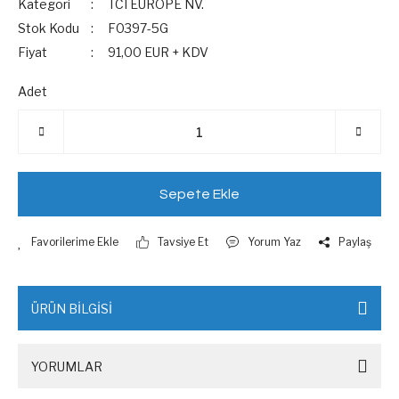
Kategori
TCI EUROPE NV.
Stok Kodu
F0397-5G
Fiyat
91,00 EUR + KDV
Adet
Sepete Ekle
Tavsiye Et
Yorum Yaz
Paylaş
ÜRÜN BİLGİSİ
YORUMLAR