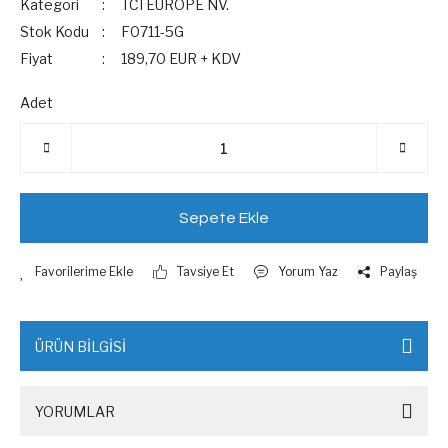
Kategori
TCI EUROPE NV.
Stok Kodu
F0711-5G
Fiyat
189,70 EUR + KDV
Adet
Sepete Ekle
Tavsiye Et
Yorum Yaz
Paylaş
ÜRÜN BİLGİSİ
YORUMLAR