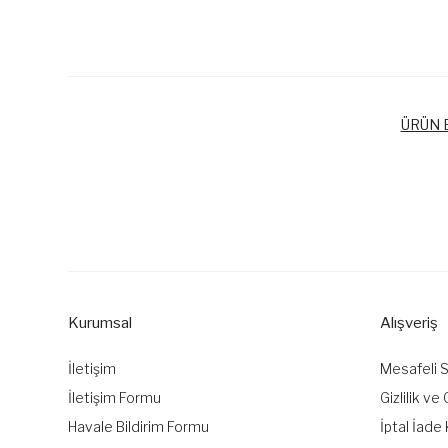
ÜRÜN B
Bu ürünün fiyat bilgisi, resim, ürün açıklamalarında ve diğer k
Görüş ve önerileriniz için teşekkür ederiz.
Ürün resmi kalitesiz, bozuk veya görüntülenemiyor.
Ürün açıklamasında eksik bilgiler bulunuyor.
Kurumsal
Alışveriş
Ürün bilgilerinde hatalar bulunuyor.
Ürün fiyatı diğer sitelerden daha pahalı.
İletişim
Mesafeli 
Bu ürüne benzer farklı alternatifler olmalı.
İletişim Formu
Gizlilik ve
Havale Bildirim Formu
İptal İade 