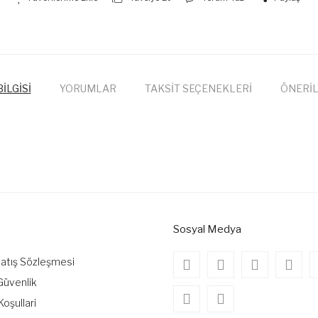
İLGİSİ
YORUMLAR
TAKSİT SEÇENEKLERİ
ÖNERİL
onularda yetersiz gördüğünüz noktaları öneri formunu kullanarak tarafımıza
Bu ürüne ilk yorumu siz yapın!
Yorum Yaz
Sosyal Medya
Satış Sözleşmesi
 Güvenlik
Koşullari