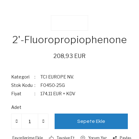
2'-Fluoropropiophenone
208,93 EUR
Kategori
TCI EUROPE NV.
Stok Kodu
F0450-25G
Fiyat
174,11 EUR + KDV
Adet
Sepete Ekle
Tavsiye Et
Yorum Yaz
Paylaş