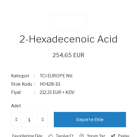
2-Hexadecenoic Acid
254,65 EUR
Kategori
TCI EUROPE NV.
Stok Kodu
H0428-1G
Fiyat
212,21 EUR + KDV
Adet
Sepete Ekle
Tavsiye Et
Yorum Yaz
Paylaş