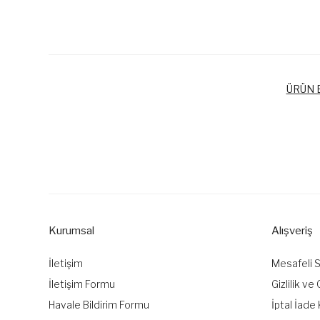
ÜRÜN B
Bu ürünün fiyat bilgisi, resim, ürün açıklamalarında ve diğer k
Görüş ve önerileriniz için teşekkür ederiz.
Ürün resmi kalitesiz, bozuk veya görüntülenemiyor.
Ürün açıklamasında eksik bilgiler bulunuyor.
Kurumsal
Alışveriş
Ürün bilgilerinde hatalar bulunuyor.
Ürün fiyatı diğer sitelerden daha pahalı.
İletişim
Mesafeli 
Bu ürüne benzer farklı alternatifler olmalı.
İletişim Formu
Gizlilik ve
Havale Bildirim Formu
İptal İade 