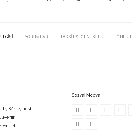
İLGİSİ
YORUMLAR
TAKSİT SEÇENEKLERİ
ÖNERİL
onularda yetersiz gördüğünüz noktaları öneri formunu kullanarak tarafımıza
Bu ürüne ilk yorumu siz yapın!
Yorum Yaz
Sosyal Medya
Satış Sözleşmesi
 Güvenlik
Koşullari