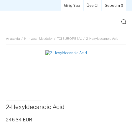
Giriş Yap
Üye Ol
Sepetim (
)
Anasayfa
Kimyasal Maddeler
TCI EUROPE NV.
2-Hexyldecanoic Acid
2-Hexyldecanoic Acid
246,34 EUR