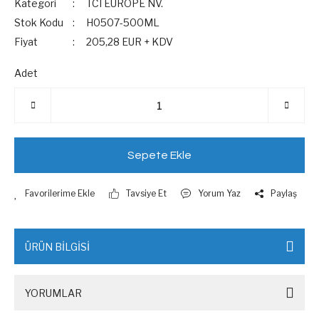
Kategori
TCI EUROPE NV.
Stok Kodu
H0507-500ML
Fiyat
205,28 EUR + KDV
Adet
Sepete Ekle
Tavsiye Et
Yorum Yaz
Paylaş
ÜRÜN BİLGİSİ
YORUMLAR