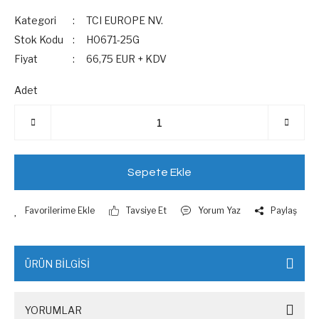
Kategori
TCI EUROPE NV.
Stok Kodu
H0671-25G
Fiyat
66,75 EUR + KDV
Adet
Sepete Ekle
Tavsiye Et
Yorum Yaz
Paylaş
ÜRÜN BİLGİSİ
YORUMLAR