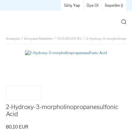
Giriş Yap
Üye Ol
Sepetim (
)
Anasayfa
Kimyasal Maddeler
TCI EUROPE NV.
2-Hydroxy-3-morpholinopropan
2-Hydroxy-3-morpholinopropanesulfonic
Acid
80,10 EUR