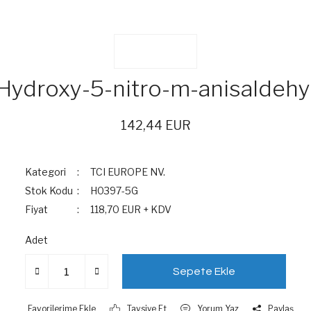
Hydroxy-5-nitro-m-anisaldeh
142,44 EUR
Kategori
TCI EUROPE NV.
Stok Kodu
H0397-5G
Fiyat
118,70 EUR + KDV
Adet
Sepete Ekle
Tavsiye Et
Yorum Yaz
Paylaş