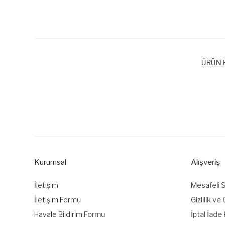
ÜRÜN B
Bu ürünün fiyat bilgisi, resim, ürün açıklamalarında ve diğer k
Görüş ve önerileriniz için teşekkür ederiz.
Ürün resmi kalitesiz, bozuk veya görüntülenemiyor.
Ürün açıklamasında eksik bilgiler bulunuyor.
Kurumsal
Alışveriş
Ürün bilgilerinde hatalar bulunuyor.
Ürün fiyatı diğer sitelerden daha pahalı.
İletişim
Mesafeli 
Bu ürüne benzer farklı alternatifler olmalı.
İletişim Formu
Gizlilik ve
Havale Bildirim Formu
İptal İade 