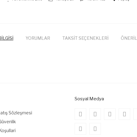
İLGİSİ
YORUMLAR
TAKSİT SEÇENEKLERİ
ÖNERİL
onularda yetersiz gördüğünüz noktaları öneri formunu kullanarak tarafımıza
Bu ürüne ilk yorumu siz yapın!
Yorum Yaz
Sosyal Medya
Satış Sözleşmesi
 Güvenlik
Koşullari