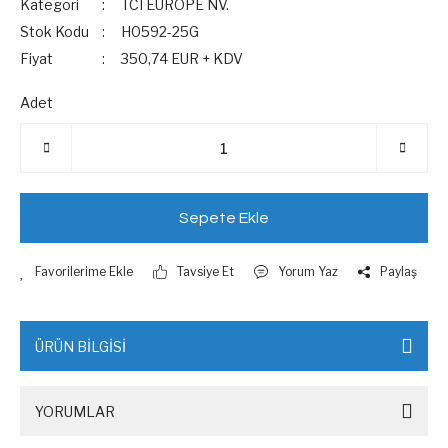
Kategori
TCI EUROPE NV.
Stok Kodu
H0592-25G
Fiyat
350,74 EUR + KDV
Adet
Sepete Ekle
Tavsiye Et
Yorum Yaz
Paylaş
ÜRÜN BİLGİSİ
YORUMLAR