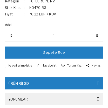
Kategori
TCI EUROPE NV.
Stok Kodu
H0470-5G
Fiyat
70,22 EUR + KDV
Adet
Sepete Ekle
Tavsiye Et
Yorum Yaz
Paylaş
ÜRÜN BİLGİSİ
YORUMLAR