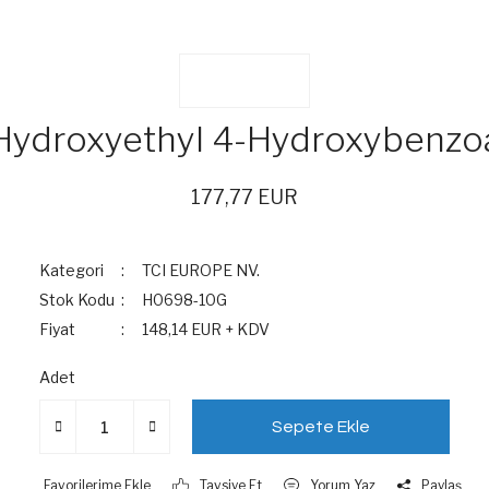
Hydroxyethyl 4-Hydroxybenzo
177,77 EUR
Kategori
TCI EUROPE NV.
Stok Kodu
H0698-10G
Fiyat
148,14 EUR + KDV
Adet
Sepete Ekle
Tavsiye Et
Yorum Yaz
Paylaş