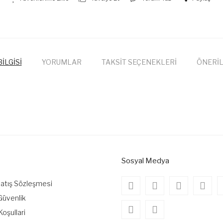
İLGİSİ
YORUMLAR
TAKSİT SEÇENEKLERİ
ÖNERİL
onularda yetersiz gördüğünüz noktaları öneri formunu kullanarak tarafımıza
Bu ürüne ilk yorumu siz yapın!
Yorum Yaz
Sosyal Medya
Satış Sözleşmesi
 Güvenlik
Koşullari