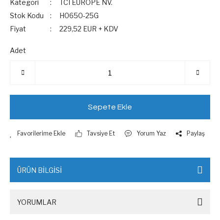
Kategori
TCI EUROPE NV.
Stok Kodu
H0650-25G
Fiyat
229,52 EUR + KDV
Adet
Sepete Ekle
Tavsiye Et
Yorum Yaz
Paylaş
ÜRÜN BİLGİSİ
YORUMLAR