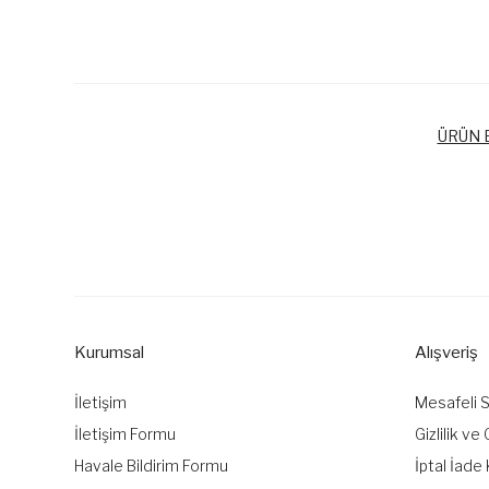
ÜRÜN B
Bu ürünün fiyat bilgisi, resim, ürün açıklamalarında ve diğer k
Görüş ve önerileriniz için teşekkür ederiz.
Ürün resmi kalitesiz, bozuk veya görüntülenemiyor.
Ürün açıklamasında eksik bilgiler bulunuyor.
Kurumsal
Alışveriş
Ürün bilgilerinde hatalar bulunuyor.
Ürün fiyatı diğer sitelerden daha pahalı.
İletişim
Mesafeli 
Bu ürüne benzer farklı alternatifler olmalı.
İletişim Formu
Gizlilik ve
Havale Bildirim Formu
İptal İade 