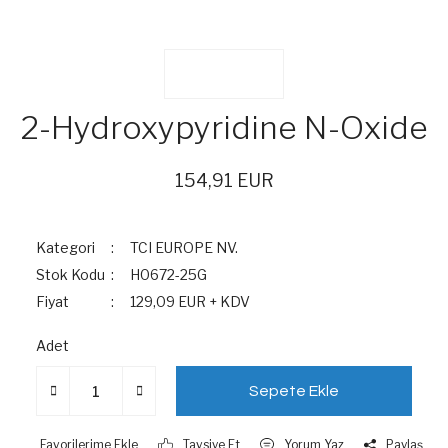
2-Hydroxypyridine N-Oxide
154,91 EUR
Kategori
TCI EUROPE NV.
Stok Kodu
H0672-25G
Fiyat
129,09 EUR + KDV
Adet
Sepete Ekle
Tavsiye Et
Yorum Yaz
Paylaş