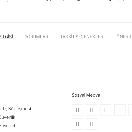
İLGİSİ
YORUMLAR
TAKSİT SEÇENEKLERİ
ÖNERİL
onularda yetersiz gördüğünüz noktaları öneri formunu kullanarak tarafımıza
Bu ürüne ilk yorumu siz yapın!
Yorum Yaz
Sosyal Medya
Satış Sözleşmesi
 Güvenlik
Koşullari