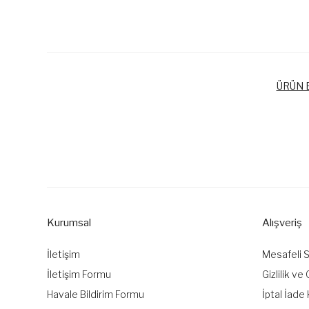
ÜRÜN B
Bu ürünün fiyat bilgisi, resim, ürün açıklamalarında ve diğer k
Görüş ve önerileriniz için teşekkür ederiz.
Ürün resmi kalitesiz, bozuk veya görüntülenemiyor.
Ürün açıklamasında eksik bilgiler bulunuyor.
Kurumsal
Alışveriş
Ürün bilgilerinde hatalar bulunuyor.
Ürün fiyatı diğer sitelerden daha pahalı.
İletişim
Mesafeli 
Bu ürüne benzer farklı alternatifler olmalı.
İletişim Formu
Gizlilik ve
Havale Bildirim Formu
İptal İade 