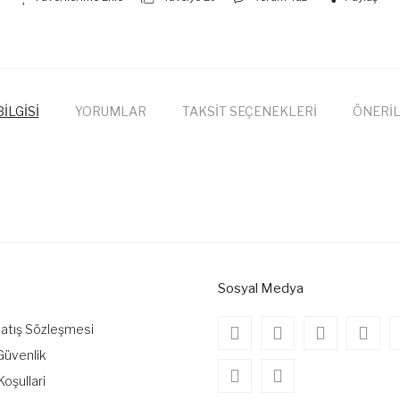
İLGİSİ
YORUMLAR
TAKSİT SEÇENEKLERİ
ÖNERİL
onularda yetersiz gördüğünüz noktaları öneri formunu kullanarak tarafımıza
Bu ürüne ilk yorumu siz yapın!
Yorum Yaz
Sosyal Medya
Satış Sözleşmesi
 Güvenlik
Koşullari