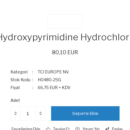
Hydroxypyrimidine Hydrochlor
80,10 EUR
Kategori
TCI EUROPE NV.
Stok Kodu
H0480-25G
Fiyat
66,75 EUR + KDV
Adet
Sepete Ekle
Tavsiye Et
Yorum Yaz
Paylaş