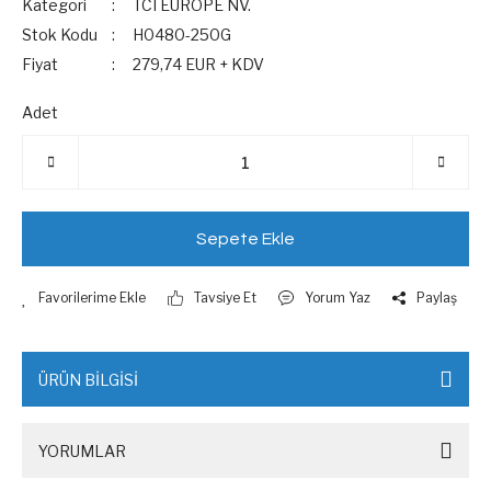
Kategori
TCI EUROPE NV.
Stok Kodu
H0480-250G
Fiyat
279,74 EUR + KDV
Adet
Sepete Ekle
Tavsiye Et
Yorum Yaz
Paylaş
ÜRÜN BİLGİSİ
YORUMLAR