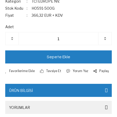
Kategori
TCI EUROPE NV.
Stok Kodu
H0591-500G
Fiyat
366,32 EUR + KDV
Adet
Sepete Ekle
Tavsiye Et
Yorum Yaz
Paylaş
ÜRÜN BİLGİSİ
YORUMLAR