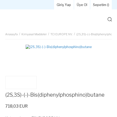
Giriş Yap
Üye Ol
Sepetim (
)
Anasayfa
Kimyasal Maddeler
TCI EUROPE NV.
(2S,3S)-(-)-Bis(diphenylphosp
(2S,3S)-(-)-Bis(diphenylphosphino)butane
718,03 EUR