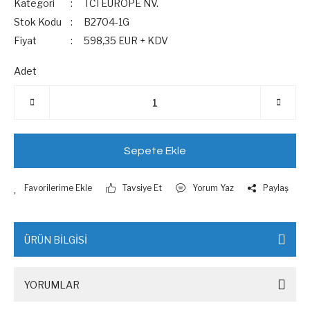
Kategori
TCI EUROPE NV.
Stok Kodu
B2704-1G
Fiyat
598,35 EUR + KDV
Adet
Sepete Ekle
Tavsiye Et
Yorum Yaz
Paylaş
ÜRÜN BİLGİSİ
YORUMLAR