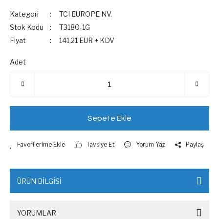
Kategori
TCI EUROPE NV.
Stok Kodu
T3180-1G
Fiyat
141,21 EUR + KDV
Adet
Sepete Ekle
Tavsiye Et
Yorum Yaz
Paylaş
ÜRÜN BİLGİSİ
YORUMLAR