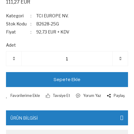
111,27 EUR
Kategori
TCI EUROPE NV.
Stok Kodu
B2628-25G
Fiyat
92,73 EUR + KDV
Adet
Sepete Ekle
Tavsiye Et
Yorum Yaz
Paylaş
ÜRÜN BİLGİSİ