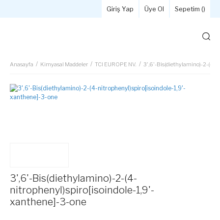
Giriş Yap
Üye Ol
Sepetim (
)
Anasayfa
Kimyasal Maddeler
TCI EUROPE NV.
3',6'-Bis(diethylamino)-2-(4-n
3',6'-Bis(diethylamino)-2-(4-
nitrophenyl)spiro[isoindole-1,9'-
xanthene]-3-one