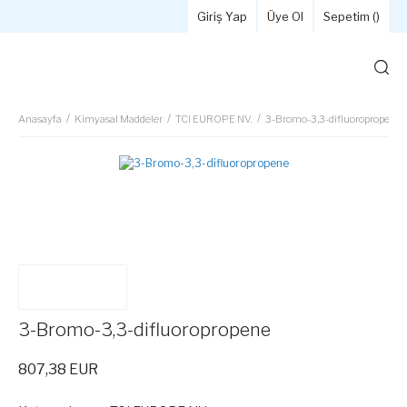
Giriş Yap
Üye Ol
Sepetim (
)
Anasayfa
Kimyasal Maddeler
TCI EUROPE NV.
3-Bromo-3,3-difluoropropene
3-Bromo-3,3-difluoropropene
807,38 EUR