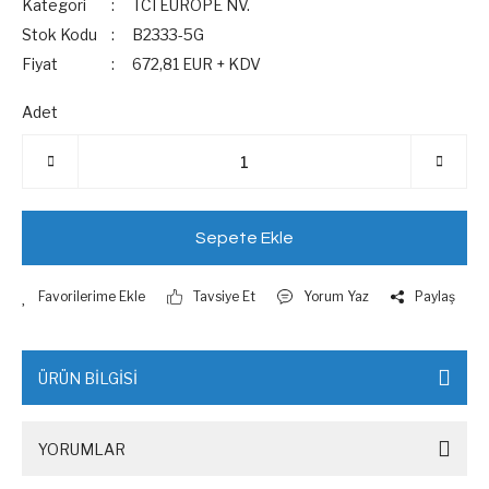
Kategori
TCI EUROPE NV.
Stok Kodu
B2333-5G
Fiyat
672,81 EUR + KDV
Adet
Sepete Ekle
Tavsiye Et
Yorum Yaz
Paylaş
ÜRÜN BİLGİSİ
YORUMLAR