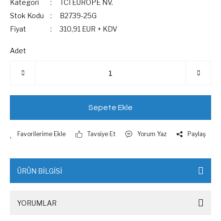
Kategori
TCI EUROPE NV.
Stok Kodu
B2739-25G
Fiyat
310,91 EUR + KDV
Adet
Sepete Ekle
Tavsiye Et
Yorum Yaz
Paylaş
ÜRÜN BİLGİSİ
YORUMLAR