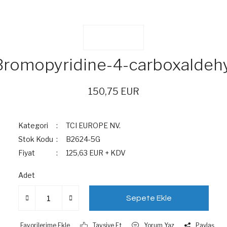
Bromopyridine-4-carboxaldeh
150,75 EUR
Kategori
TCI EUROPE NV.
Stok Kodu
B2624-5G
Fiyat
125,63 EUR + KDV
Adet
Sepete Ekle
Tavsiye Et
Yorum Yaz
Paylaş