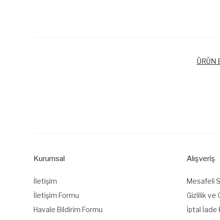
ÜRÜN B
Bu ürünün fiyat bilgisi, resim, ürün açıklamalarında ve diğer k
Görüş ve önerileriniz için teşekkür ederiz.
Ürün resmi kalitesiz, bozuk veya görüntülenemiyor.
Ürün açıklamasında eksik bilgiler bulunuyor.
Kurumsal
Alışveriş
Ürün bilgilerinde hatalar bulunuyor.
Ürün fiyatı diğer sitelerden daha pahalı.
İletişim
Mesafeli 
Bu ürüne benzer farklı alternatifler olmalı.
İletişim Formu
Gizlilik ve
Havale Bildirim Formu
İptal İade 