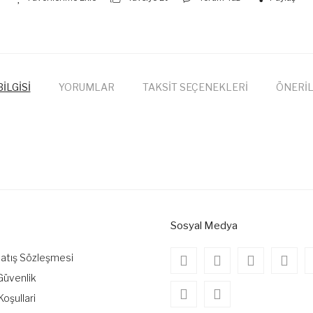
İLGİSİ
YORUMLAR
TAKSİT SEÇENEKLERİ
ÖNERİL
onularda yetersiz gördüğünüz noktaları öneri formunu kullanarak tarafımıza
Bu ürüne ilk yorumu siz yapın!
Yorum Yaz
Sosyal Medya
Satış Sözleşmesi
 Güvenlik
Koşullari