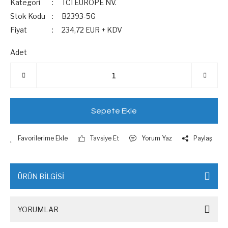
Kategori
TCI EUROPE NV.
Stok Kodu
B2393-5G
Fiyat
234,72 EUR + KDV
Adet
Sepete Ekle
Tavsiye Et
Yorum Yaz
Paylaş
ÜRÜN BİLGİSİ
YORUMLAR