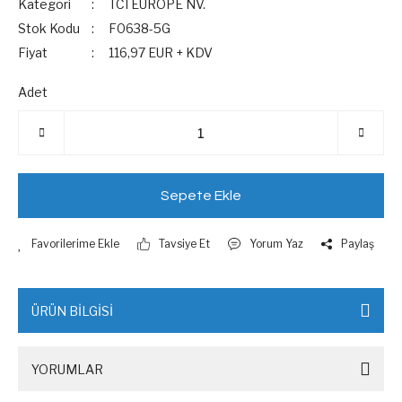
Kategori
TCI EUROPE NV.
Stok Kodu
F0638-5G
Fiyat
116,97 EUR + KDV
Adet
Sepete Ekle
Tavsiye Et
Yorum Yaz
Paylaş
ÜRÜN BİLGİSİ
YORUMLAR