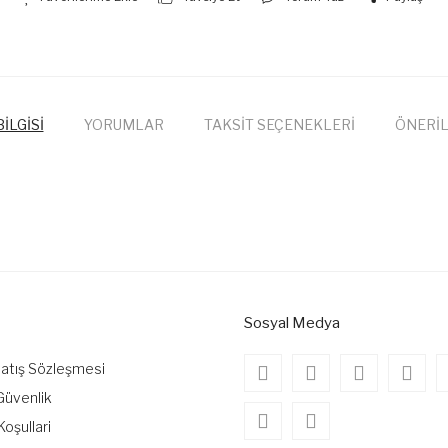
İLGİSİ
YORUMLAR
TAKSİT SEÇENEKLERİ
ÖNERİL
onularda yetersiz gördüğünüz noktaları öneri formunu kullanarak tarafımıza
Bu ürüne ilk yorumu siz yapın!
Yorum Yaz
Sosyal Medya
Satış Sözleşmesi
 Güvenlik
Koşullari