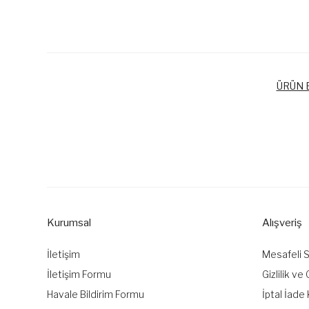
ÜRÜN B
Bu ürünün fiyat bilgisi, resim, ürün açıklamalarında ve diğer k
Görüş ve önerileriniz için teşekkür ederiz.
Ürün resmi kalitesiz, bozuk veya görüntülenemiyor.
Ürün açıklamasında eksik bilgiler bulunuyor.
Kurumsal
Alışveriş
Ürün bilgilerinde hatalar bulunuyor.
Ürün fiyatı diğer sitelerden daha pahalı.
İletişim
Mesafeli 
Bu ürüne benzer farklı alternatifler olmalı.
İletişim Formu
Gizlilik ve
Havale Bildirim Formu
İptal İade 