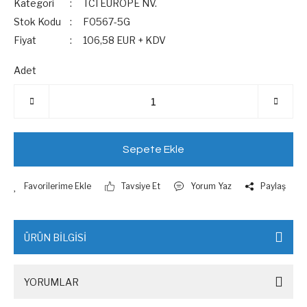
Kategori
TCI EUROPE NV.
Stok Kodu
F0567-5G
Fiyat
106,58 EUR + KDV
Adet
Sepete Ekle
Tavsiye Et
Yorum Yaz
Paylaş
ÜRÜN BİLGİSİ
YORUMLAR