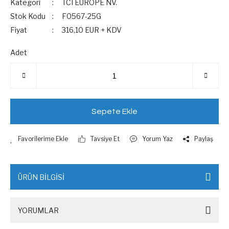
Kategori
TCI EUROPE NV.
Stok Kodu
F0567-25G
Fiyat
316,10 EUR + KDV
Adet
Sepete Ekle
Tavsiye Et
Yorum Yaz
Paylaş
ÜRÜN BİLGİSİ
YORUMLAR