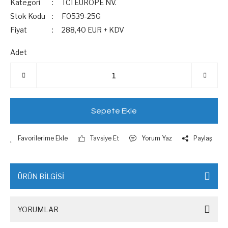
Kategori
TCI EUROPE NV.
Stok Kodu
F0539-25G
Fiyat
288,40 EUR + KDV
Adet
Sepete Ekle
Tavsiye Et
Yorum Yaz
Paylaş
ÜRÜN BİLGİSİ
YORUMLAR