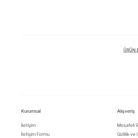
ÜRÜN B
Bu ürünün fiyat bilgisi, resim, ürün açıklamalarında ve diğer k
Görüş ve önerileriniz için teşekkür ederiz.
Ürün resmi kalitesiz, bozuk veya görüntülenemiyor.
Ürün açıklamasında eksik bilgiler bulunuyor.
Kurumsal
Alışveriş
Ürün bilgilerinde hatalar bulunuyor.
Ürün fiyatı diğer sitelerden daha pahalı.
İletişim
Mesafeli 
Bu ürüne benzer farklı alternatifler olmalı.
İletişim Formu
Gizlilik ve