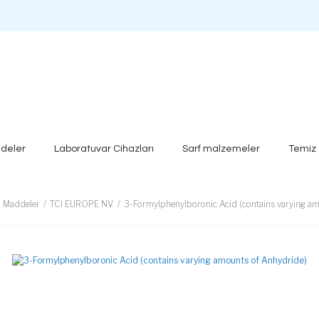
deler
Laboratuvar Cihazları
Sarf malzemeler
Temiz
l Maddeler
TCI EUROPE NV.
3-Formylphenylboronic Acid (contains varying a