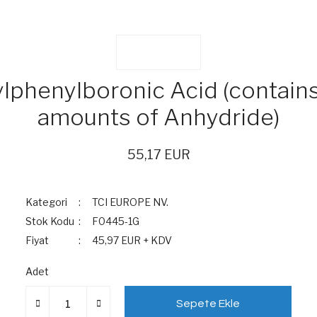
lphenylboronic Acid (contains
amounts of Anhydride)
55,17 EUR
Kategori
TCI EUROPE NV.
Stok Kodu
F0445-1G
Fiyat
45,97 EUR + KDV
Adet
Sepete Ekle