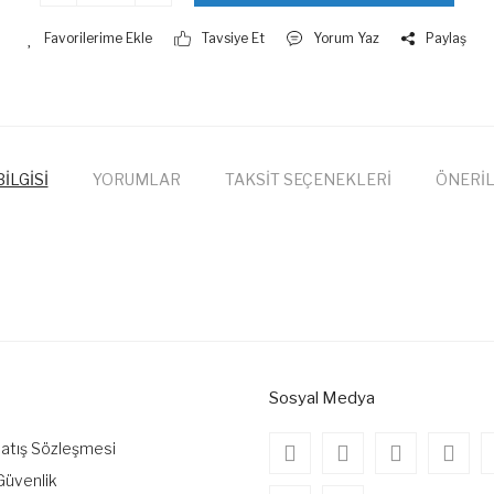
Tavsiye Et
Yorum Yaz
Paylaş
İLGİSİ
YORUMLAR
TAKSİT SEÇENEKLERİ
ÖNERİL
onularda yetersiz gördüğünüz noktaları öneri formunu kullanarak tarafımıza
Bu ürüne ilk yorumu siz yapın!
Yorum Yaz
Sosyal Medya
Satış Sözleşmesi
 Güvenlik