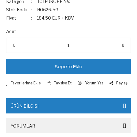
Kategori
TCI EUROPE NV.
Stok Kodu
H0626-5G
Fiyat
184,50 EUR + KDV
Adet
Sepete Ekle
Tavsiye Et
Yorum Yaz
Paylaş
ÜRÜN BİLGİSİ
YORUMLAR