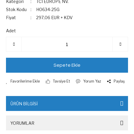
Kategori
TCI EUROPE NV.
Stok Kodu
H0634-25G
Fiyat
297,06 EUR + KDV
Adet
Sepete Ekle
Tavsiye Et
Yorum Yaz
Paylaş
ÜRÜN BİLGİSİ
YORUMLAR