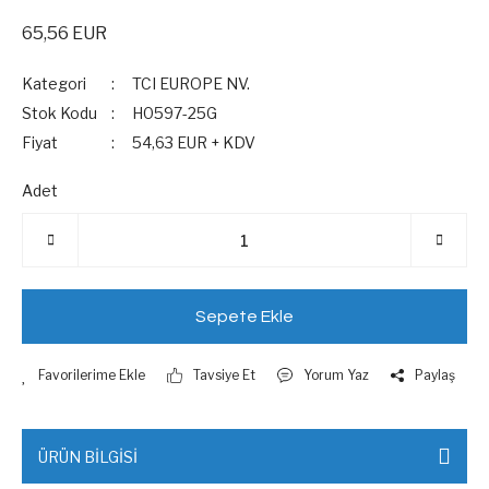
65,56 EUR
Kategori
TCI EUROPE NV.
Stok Kodu
H0597-25G
Fiyat
54,63 EUR + KDV
Adet
Sepete Ekle
Tavsiye Et
Yorum Yaz
Paylaş
ÜRÜN BİLGİSİ