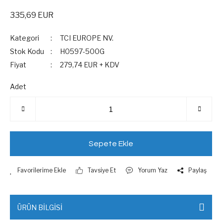
335,69 EUR
Kategori
TCI EUROPE NV.
Stok Kodu
H0597-500G
Fiyat
279,74 EUR + KDV
Adet
Sepete Ekle
Tavsiye Et
Yorum Yaz
Paylaş
ÜRÜN BİLGİSİ