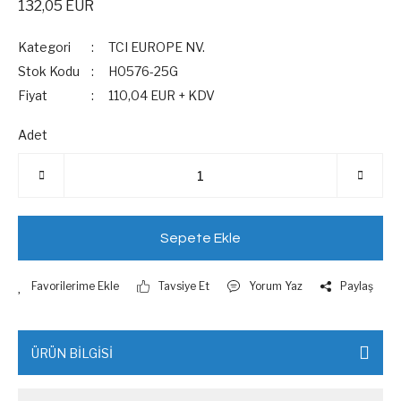
132,05 EUR
Kategori
TCI EUROPE NV.
Stok Kodu
H0576-25G
Fiyat
110,04 EUR + KDV
Adet
Sepete Ekle
Tavsiye Et
Yorum Yaz
Paylaş
ÜRÜN BİLGİSİ