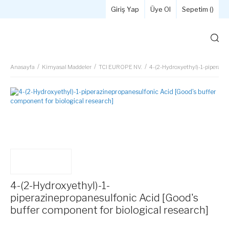
Giriş Yap
Üye Ol
Sepetim (
)
Anasayfa
Kimyasal Maddeler
TCI EUROPE NV.
4-(2-Hydroxyethyl)-1-piperazin
4-(2-Hydroxyethyl)-1-
piperazinepropanesulfonic Acid [Good's
buffer component for biological research]