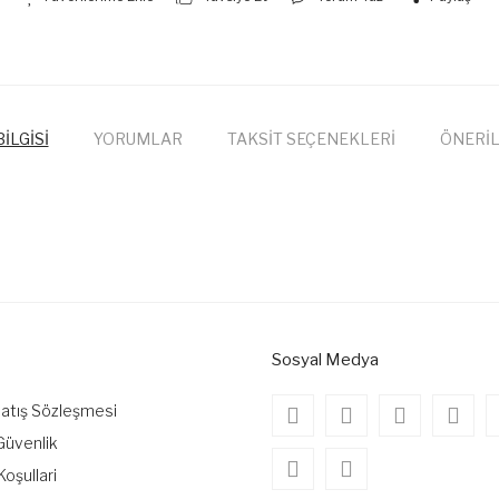
İLGİSİ
YORUMLAR
TAKSİT SEÇENEKLERİ
ÖNERİL
onularda yetersiz gördüğünüz noktaları öneri formunu kullanarak tarafımıza
Bu ürüne ilk yorumu siz yapın!
Yorum Yaz
Sosyal Medya
Satış Sözleşmesi
 Güvenlik
Koşullari