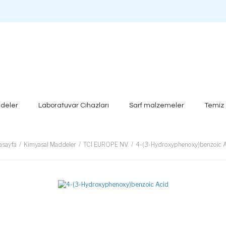
deler
Laboratuvar Cihazları
Sarf malzemeler
Temiz
asayfa
Kimyasal Maddeler
TCI EUROPE NV.
4-(3-Hydroxyphenoxy)benzoic A