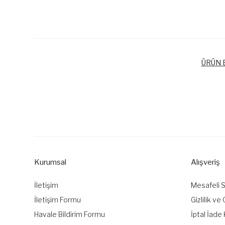
ÜRÜN B
Bu ürünün fiyat bilgisi, resim, ürün açıklamalarında ve diğer k
Görüş ve önerileriniz için teşekkür ederiz.
Ürün resmi kalitesiz, bozuk veya görüntülenemiyor.
Ürün açıklamasında eksik bilgiler bulunuyor.
Kurumsal
Alışveriş
Ürün bilgilerinde hatalar bulunuyor.
Ürün fiyatı diğer sitelerden daha pahalı.
İletişim
Mesafeli 
Bu ürüne benzer farklı alternatifler olmalı.
İletişim Formu
Gizlilik ve
Havale Bildirim Formu
İptal İade 