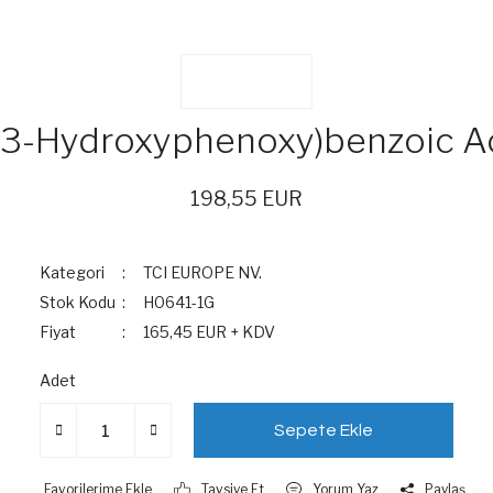
(3-Hydroxyphenoxy)benzoic A
198,55 EUR
Kategori
TCI EUROPE NV.
Stok Kodu
H0641-1G
Fiyat
165,45 EUR + KDV
Adet
Sepete Ekle
Tavsiye Et
Yorum Yaz
Paylaş