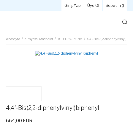
Giriş Yap
Üye Ol
Sepetim (
)
Anasayfa
Kimyasal Maddeler
TCI EUROPE NV.
4,4'-Bis(2,2-diphenylvinyl)bip
4,4'-Bis(2,2-diphenylvinyl)biphenyl
664,00 EUR