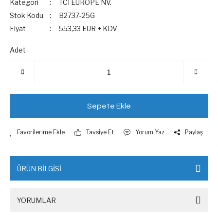
Kategori
TCI EUROPE NV.
Stok Kodu
B2737-25G
Fiyat
553,33 EUR + KDV
Adet
Sepete Ekle
Tavsiye Et
Yorum Yaz
Paylaş
ÜRÜN BİLGİSİ
YORUMLAR