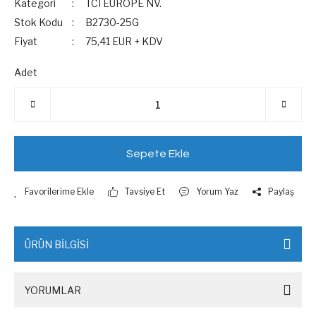
Kategori
TCI EUROPE NV.
Stok Kodu
B2730-25G
Fiyat
75,41 EUR + KDV
Adet
Sepete Ekle
Tavsiye Et
Yorum Yaz
Paylaş
ÜRÜN BİLGİSİ
YORUMLAR