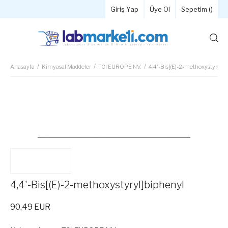
Giriş Yap
Üye Ol
Sepetim (
)
Anasayfa
Kimyasal Maddeler
TCI EUROPE NV.
4,4'-Bis[(E)-2-methoxystyryl]b
4,4'-Bis[(E)-2-methoxystyryl]biphenyl
90,49 EUR