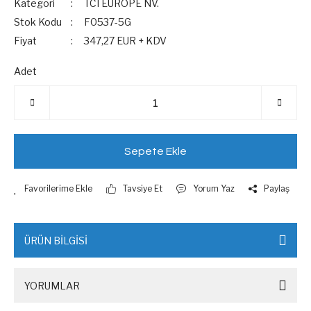
Kategori
TCI EUROPE NV.
Stok Kodu
F0537-5G
Fiyat
347,27 EUR + KDV
Adet
Sepete Ekle
Tavsiye Et
Yorum Yaz
Paylaş
ÜRÜN BİLGİSİ
YORUMLAR