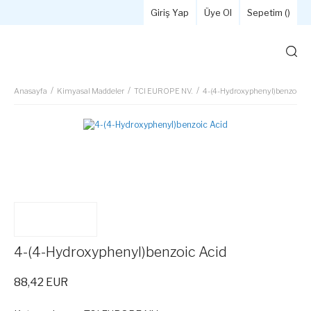
Giriş Yap
Üye Ol
Sepetim (
)
Anasayfa
Kimyasal Maddeler
TCI EUROPE NV.
4-(4-Hydroxyphenyl)benzoic A
4-(4-Hydroxyphenyl)benzoic Acid
88,42 EUR