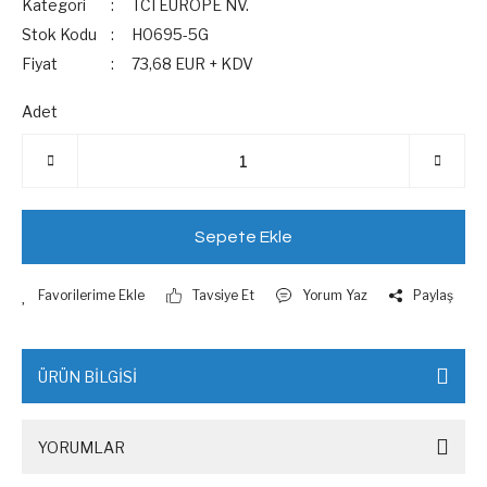
Kategori
TCI EUROPE NV.
Stok Kodu
H0695-5G
Fiyat
73,68 EUR + KDV
Adet
Sepete Ekle
Tavsiye Et
Yorum Yaz
Paylaş
ÜRÜN BİLGİSİ
YORUMLAR