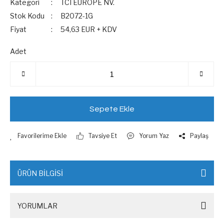
Kategori
TCI EUROPE NV.
Stok Kodu
B2072-1G
Fiyat
54,63 EUR + KDV
Adet
Sepete Ekle
Tavsiye Et
Yorum Yaz
Paylaş
ÜRÜN BİLGİSİ
YORUMLAR