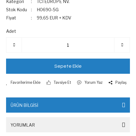
Kategori
TCI EUROPE NV.
Stok Kodu
H0690-5G
Fiyat
99,65 EUR + KDV
Adet
Sepete Ekle
Tavsiye Et
Yorum Yaz
Paylaş
ÜRÜN BİLGİSİ
YORUMLAR