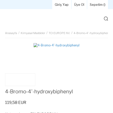
Giriş Yap
Üye Ol
Sepetim (
)
Anasayfa
Kimyasal Maddeler
TCI EUROPE NV.
4-Bromo-4'-hydroxybiphenyl
4-Bromo-4'-hydroxybiphenyl
119,58 EUR