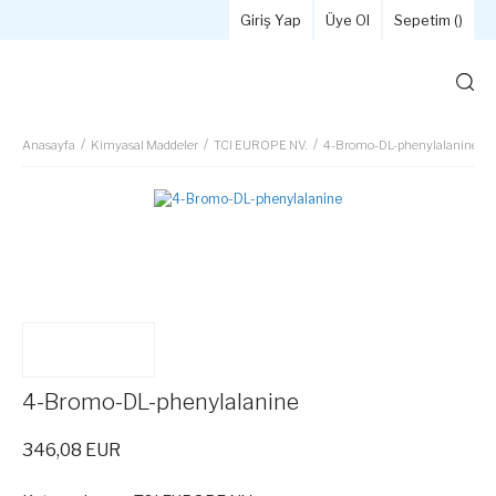
Giriş Yap
Üye Ol
Sepetim (
)
Anasayfa
Kimyasal Maddeler
TCI EUROPE NV.
4-Bromo-DL-phenylalanine
4-Bromo-DL-phenylalanine
346,08 EUR