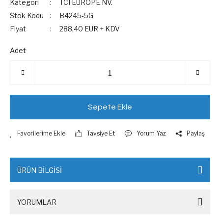
Kategori
TCI EUROPE NV.
Stok Kodu
B4245-5G
Fiyat
288,40 EUR + KDV
Adet
Sepete Ekle
Tavsiye Et
Yorum Yaz
Paylaş
ÜRÜN BİLGİSİ
YORUMLAR