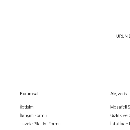
ÜRÜN B
Bu ürünün fiyat bilgisi, resim, ürün açıklamalarında ve diğer k
Görüş ve önerileriniz için teşekkür ederiz.
Ürün resmi kalitesiz, bozuk veya görüntülenemiyor.
Ürün açıklamasında eksik bilgiler bulunuyor.
Kurumsal
Alışveriş
Ürün bilgilerinde hatalar bulunuyor.
Ürün fiyatı diğer sitelerden daha pahalı.
İletişim
Mesafeli 
Bu ürüne benzer farklı alternatifler olmalı.
İletişim Formu
Gizlilik ve
Havale Bildirim Formu
İptal İade 