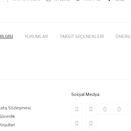
İLGİSİ
YORUMLAR
TAKSİT SEÇENEKLERİ
ÖNERİL
onularda yetersiz gördüğünüz noktaları öneri formunu kullanarak tarafımıza
Bu ürüne ilk yorumu siz yapın!
Yorum Yaz
Sosyal Medya
Satış Sözleşmesi
 Güvenlik
Koşullari