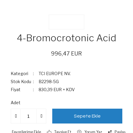
4-Bromocrotonic Acid
996,47 EUR
Kategori
TCI EUROPE NV.
Stok Kodu
B2298-5G
Fiyat
830,39 EUR + KDV
Adet
Sepete Ekle
Tavsiye Et
Yorum Yaz
Paylaş