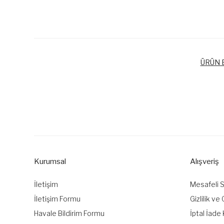
ÜRÜN B
Bu ürünün fiyat bilgisi, resim, ürün açıklamalarında ve diğer k
Görüş ve önerileriniz için teşekkür ederiz.
Ürün resmi kalitesiz, bozuk veya görüntülenemiyor.
Ürün açıklamasında eksik bilgiler bulunuyor.
Kurumsal
Alışveriş
Ürün bilgilerinde hatalar bulunuyor.
Ürün fiyatı diğer sitelerden daha pahalı.
İletişim
Mesafeli 
Bu ürüne benzer farklı alternatifler olmalı.
İletişim Formu
Gizlilik ve
Havale Bildirim Formu
İptal İade 