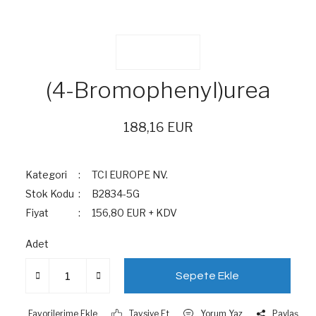
(4-Bromophenyl)urea
188,16 EUR
Kategori
TCI EUROPE NV.
Stok Kodu
B2834-5G
Fiyat
156,80 EUR + KDV
Adet
Sepete Ekle
Tavsiye Et
Yorum Yaz
Paylaş