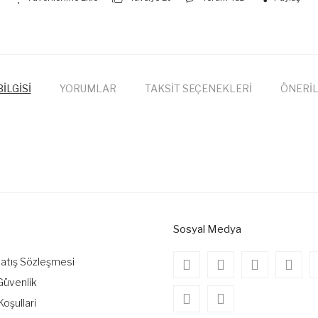
İLGİSİ
YORUMLAR
TAKSİT SEÇENEKLERİ
ÖNERİL
onularda yetersiz gördüğünüz noktaları öneri formunu kullanarak tarafımıza
Bu ürüne ilk yorumu siz yapın!
Yorum Yaz
Sosyal Medya
Satış Sözleşmesi
 Güvenlik
Koşullari