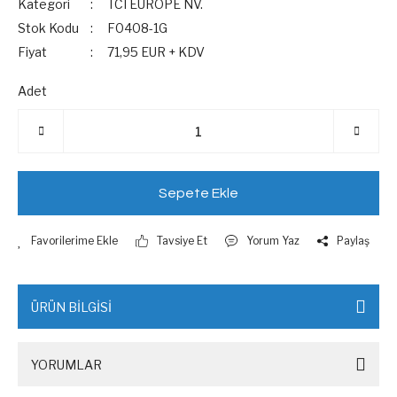
Kategori
TCI EUROPE NV.
Stok Kodu
F0408-1G
Fiyat
71,95 EUR + KDV
Adet
Sepete Ekle
Tavsiye Et
Yorum Yaz
Paylaş
ÜRÜN BİLGİSİ
YORUMLAR