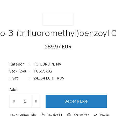
o-3-(trifluoromethyl)benzoyl 
289,97 EUR
Kategori
TCI EUROPE NV.
Stok Kodu
F0659-5G
Fiyat
241,64 EUR + KDV
Adet
Sepete Ekle
Tavsiye Et
Yorum Yaz
Paylaş