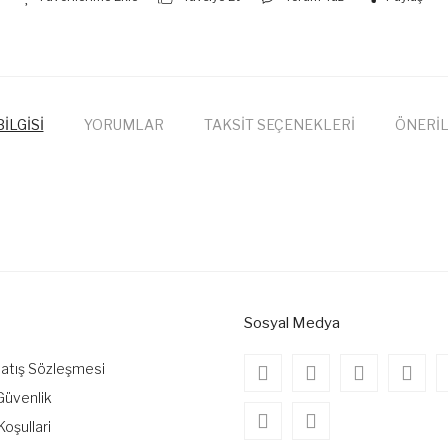
İLGİSİ
YORUMLAR
TAKSİT SEÇENEKLERİ
ÖNERİL
onularda yetersiz gördüğünüz noktaları öneri formunu kullanarak tarafımıza
Bu ürüne ilk yorumu siz yapın!
Yorum Yaz
Sosyal Medya
Satış Sözleşmesi
 Güvenlik
Koşullari