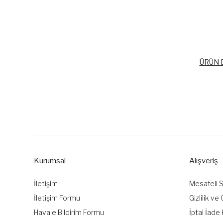
ÜRÜN B
Bu ürünün fiyat bilgisi, resim, ürün açıklamalarında ve diğer k
Görüş ve önerileriniz için teşekkür ederiz.
Ürün resmi kalitesiz, bozuk veya görüntülenemiyor.
Ürün açıklamasında eksik bilgiler bulunuyor.
Kurumsal
Alışveriş
Ürün bilgilerinde hatalar bulunuyor.
Ürün fiyatı diğer sitelerden daha pahalı.
İletişim
Mesafeli 
Bu ürüne benzer farklı alternatifler olmalı.
İletişim Formu
Gizlilik ve
Havale Bildirim Formu
İptal İade 