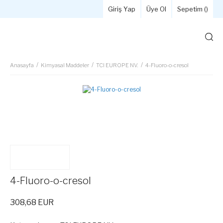
Giriş Yap
Üye Ol
Sepetim (
)
Anasayfa
Kimyasal Maddeler
TCI EUROPE NV.
4-Fluoro-o-cresol
4-Fluoro-o-cresol
308,68 EUR