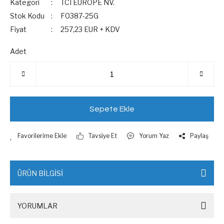
Kategori
TCI EUROPE NV.
Stok Kodu
F0387-25G
Fiyat
257,23 EUR + KDV
Adet
Sepete Ekle
Tavsiye Et
Yorum Yaz
Paylaş
ÜRÜN BİLGİSİ
YORUMLAR