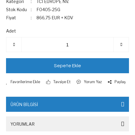
Kategori
TCI EUROPE NV.
Stok Kodu
F0405-25G
Fiyat
866,75 EUR + KDV
Adet
Sepete Ekle
Tavsiye Et
Yorum Yaz
Paylaş
ÜRÜN BİLGİSİ
YORUMLAR