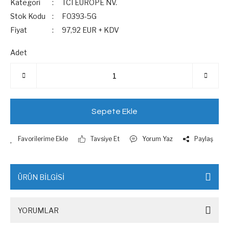
Kategori
TCI EUROPE NV.
Stok Kodu
F0393-5G
Fiyat
97,92 EUR + KDV
Adet
Sepete Ekle
Tavsiye Et
Yorum Yaz
Paylaş
ÜRÜN BİLGİSİ
YORUMLAR