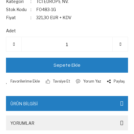
Kategori
TCI EUROPE NV.
Stok Kodu
F0483-1G
Fiyat
321,30 EUR + KDV
Adet
Sepete Ekle
Tavsiye Et
Yorum Yaz
Paylaş
ÜRÜN BİLGİSİ
YORUMLAR