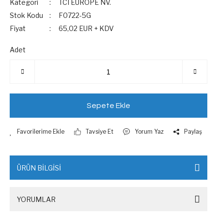
Kategori
TCI EUROPE NV.
Stok Kodu
F0722-5G
Fiyat
65,02 EUR + KDV
Adet
Sepete Ekle
Tavsiye Et
Yorum Yaz
Paylaş
ÜRÜN BİLGİSİ
YORUMLAR