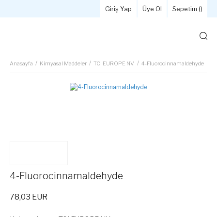
Giriş Yap
Üye Ol
Sepetim (
)
Anasayfa
Kimyasal Maddeler
TCI EUROPE NV.
4-Fluorocinnamaldehyde
4-Fluorocinnamaldehyde
78,03 EUR